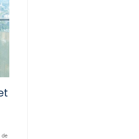
et
n de