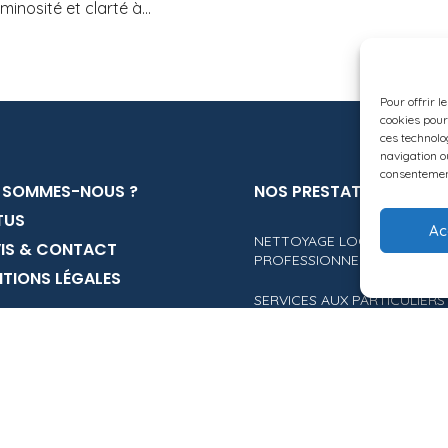
inosité et clarté à...
Pour offrir l
cookies pour
ces technolo
navigation ou
consentement
 SOMMES-NOUS ?
NOS PRESTATIONS
TUS
Ac
NETTOYAGE LOCAUX
IS & CONTACT
PROFESSIONNELS
TIONS LÉGALES
SERVICES AUX PARTICULIERS
ENTRETIEN IMMEUBLE &
COPROPRIÉTÉS
PRESTATIONS EXCEPTIONNE