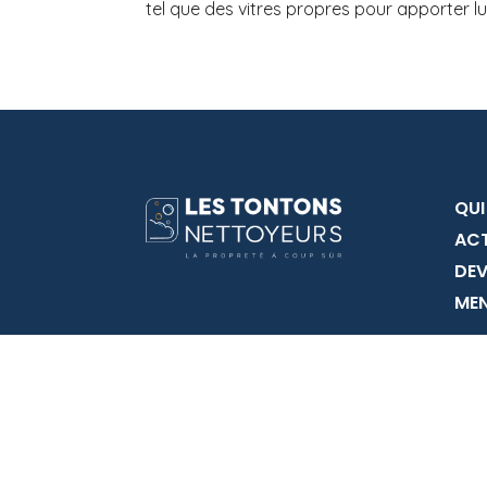
tel que des vitres propres pour apporter lum
QUI
AC
DEV
MEN
06 28 18 97 49
–
–
–
Brignais
Dardilly
Ecully
Saint-
Didier au Mont d’Or