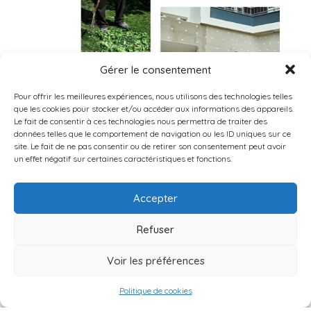
Gérer le consentement
Pour offrir les meilleures expériences, nous utilisons des technologies telles
que les cookies pour stocker et/ou accéder aux informations des appareils.
Le fait de consentir à ces technologies nous permettra de traiter des
données telles que le comportement de navigation ou les ID uniques sur ce
site. Le fait de ne pas consentir ou de retirer son consentement peut avoir
un effet négatif sur certaines caractéristiques et fonctions.
NOS PRESTATIONS DE NETTOYAGE
Accepter
À BRIGNAIS
Refuser
Face aux contraintes du quotidien et au manque de
temps, Les Tontons Nettoyeurs vous proposent une
gamme complète de services de ménage à domicile
Voir les préférences
à Brignais, pensée pour alléger votre charge mentale.
Que ce soit pour un entretien régulier de votre
Politique de cookies
logement ou une intervention ponctuelle, notre équipe
intervient avec discrétion, efficacité et